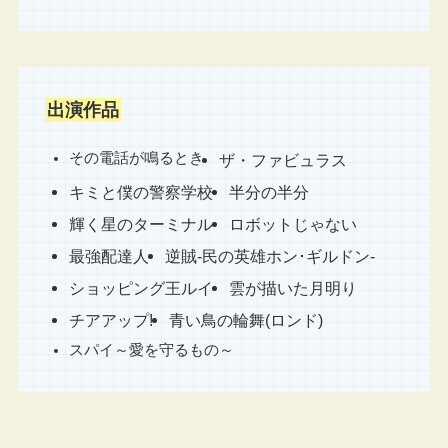
出演作品
その電話が鳴るとき
ザ・ファビュラス
キミと僕の警察学校
半分の半分
輝く星のターミナル
ロボットじゃない
最強配達人
逆賊-民の英雄ホン･ギルドン-
ショッピング王ルイ
雲が描いた月明り
チアアップ!
青い鳥の輪舞(ロンド)
スパイ～愛を守るもの～