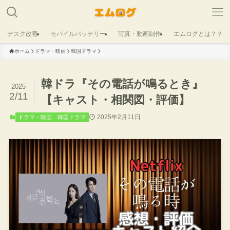
デスク改善
モバイルバッテリー
写真・動画制作
エムログとは？？
ホーム
ドラマ・映画
韓国ドラマ
韓ドラ『その電話が鳴るとき』
2025
2/11
【キャスト・相関図・評価】
2025年2月11日
ドラマ・映画
韓国ドラマ