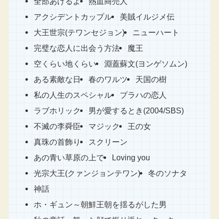
全部あげるよ
熱血商売人
アクシデントカップル
美賊イルジメ伝
大王世宗(テワンセジョン)
ニューハート
完璧な恋人に出会う方法
魔王
空くらい地くらい
淵蓋蘇文(ヨンゲソムン)
ある素敵な日
春のワルツ
天国の樹
私の人生のスペシャル
プラハの恋人
ラブホリック
男が愛するとき(2004/SBS)
不滅の李舜臣
マジック
王の女
真珠の首飾り
スクリーン
あの青い草原の上で
Loving you
光宗大王(クァンジョンテワン)
冬のソナタ
神話
ホ・ギュン～朝鮮王朝を揺るがした男