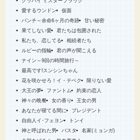
グッバイ ミスターブラック
愛するウンドン
仮面
パンチ～余命6ヶ月の奇跡
甘い秘密
果てしない愛
君たちは包囲された
私たち、恋してる
相続者たち
ルビーの指輪
君の声が聞こえる
ナイン～9回の時間旅行～
最高です!スンシンちゃん
花を咲かせろ！イ・テベク
限りない愛
大王の夢
ファントム
約束の恋人
神々の晩餐
女の香り
王女の男
あなたが寝てる間に
プレジデント
自由人イ･フェヨン
トンイ
神と呼ばれた男
パスタ
名家(ミョンガ)