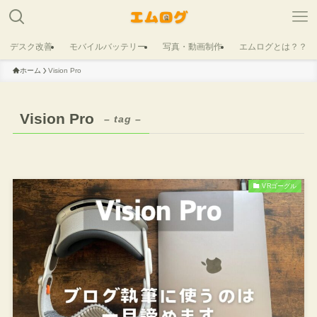
デスク改善
モバイルバッテリー
写真・動画制作
エムログとは？？
ホーム
Vision Pro
Vision Pro
– tag –
VRゴーグル