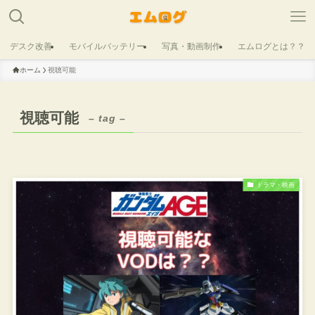
デスク改善
モバイルバッテリー
写真・動画制作
エムログとは？？
ホーム
視聴可能
視聴可能
– tag –
ドラマ・映画