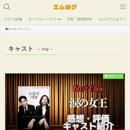
デスク改善
モバイルバッテリー
写真・動画制作
エムログとは？？
ホーム
キャスト
キャスト
– tag –
韓国ドラマ